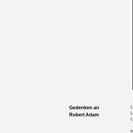
L
Gedenken an
L
Robert Adam
L
e