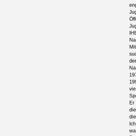
en
Ju
Öf
Ju
IHE
Na
Mi
su
de
Na
19
19
vi
Sp
Er 
di
di
Ic
wa